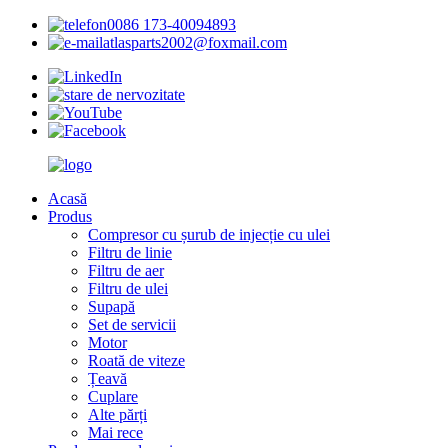
0086 173-40094893
atlasparts2002@foxmail.com
Acasă
Produs
Compresor cu șurub de injecție cu ulei
Filtru de linie
Filtru de aer
Filtru de ulei
Supapă
Set de servicii
Motor
Roată de viteze
Țeavă
Cuplare
Alte părți
Mai rece