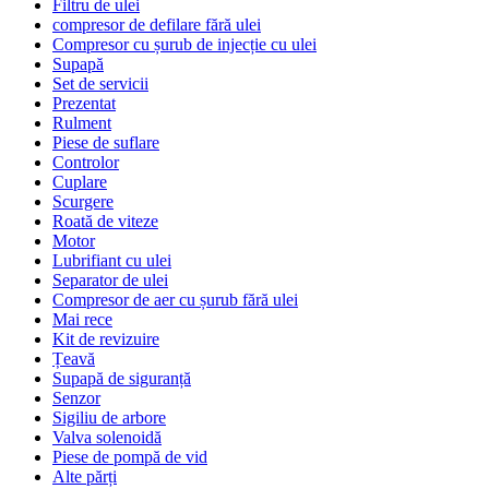
Filtru de ulei
compresor de defilare fără ulei
Compresor cu șurub de injecție cu ulei
Supapă
Set de servicii
Prezentat
Rulment
Piese de suflare
Controlor
Cuplare
Scurgere
Roată de viteze
Motor
Lubrifiant cu ulei
Separator de ulei
Compresor de aer cu șurub fără ulei
Mai rece
Kit de revizuire
Țeavă
Supapă de siguranță
Senzor
Sigiliu de arbore
Valva solenoidă
Piese de pompă de vid
Alte părți