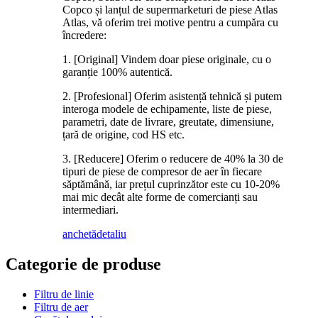
Copco și lanțul de supermarketuri de piese Atlas
Atlas, vă oferim trei motive pentru a cumpăra cu
încredere:
1. [Original] Vindem doar piese originale, cu o
garanție 100% autentică.
2. [Profesional] Oferim asistență tehnică și putem
interoga modele de echipamente, liste de piese,
parametri, date de livrare, greutate, dimensiune,
țară de origine, cod HS etc.
3. [Reducere] Oferim o reducere de 40% la 30 de
tipuri de piese de compresor de aer în fiecare
săptămână, iar prețul cuprinzător este cu 10-20%
mai mic decât alte forme de comercianți sau
intermediari.
anchetă
detaliu
Categorie de produse
Filtru de linie
Filtru de aer