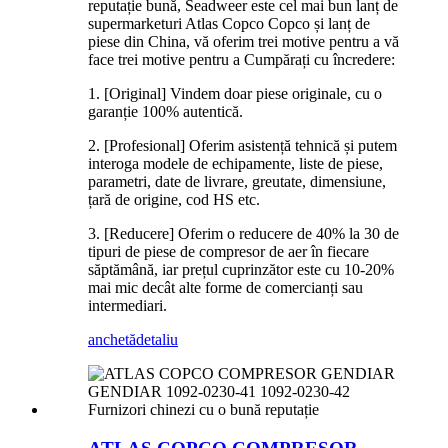
reputație bună, Seadweer este cel mai bun lanț de
supermarketuri Atlas Copco Copco și lanț de
piese din China, vă oferim trei motive pentru a vă
face trei motive pentru a Cumpărați cu încredere:
1. [Original] Vindem doar piese originale, cu o
garanție 100% autentică.
2. [Profesional] Oferim asistență tehnică și putem
interoga modele de echipamente, liste de piese,
parametri, date de livrare, greutate, dimensiune,
țară de origine, cod HS etc.
3. [Reducere] Oferim o reducere de 40% la 30 de
tipuri de piese de compresor de aer în fiecare
săptămână, iar prețul cuprinzător este cu 10-20%
mai mic decât alte forme de comercianți sau
intermediari.
anchetă
detaliu