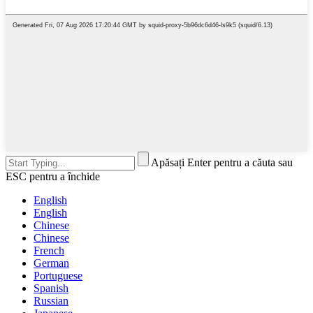
Apăsați Enter pentru a căuta sau
ESC pentru a închide
English
English
Chinese
Chinese
French
German
Portuguese
Spanish
Russian