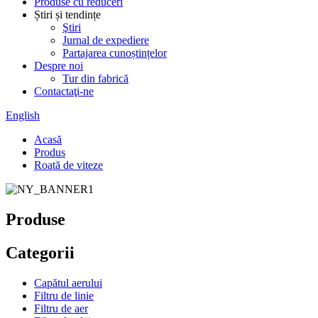
Produse cu reduceri
Știri și tendințe
Ştiri
Jurnal de expediere
Partajarea cunoștințelor
Despre noi
Tur din fabrică
Contactaţi-ne
English
Acasă
Produs
Roată de viteze
Produse
Categorii
Capătul aerului
Filtru de linie
Filtru de aer