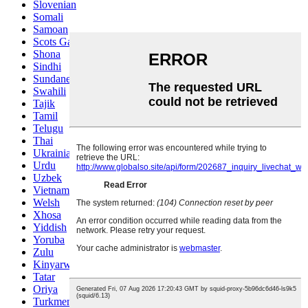
Slovenian
Somali
Samoan
Scots Gaelic
Shona
Sindhi
Sundanese
Swahili
Tajik
Tamil
Telugu
Thai
Ukrainian
Urdu
Uzbek
Vietnamese
Welsh
Xhosa
Yiddish
Yoruba
Zulu
Kinyarwanda
Tatar
Oriya
Turkmen