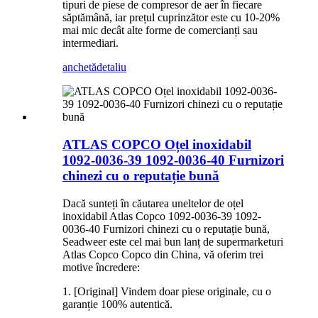
tipuri de piese de compresor de aer în fiecare
săptămână, iar prețul cuprinzător este cu 10-20%
mai mic decât alte forme de comercianți sau
intermediari.
anchetă
detaliu
ATLAS COPCO Oțel inoxidabil
1092-0036-39 1092-0036-40 Furnizori
chinezi cu o reputație bună
Dacă sunteți în căutarea uneltelor de oțel
inoxidabil Atlas Copco 1092-0036-39 1092-
0036-40 Furnizori chinezi cu o reputație bună,
Seadweer este cel mai bun lanț de supermarketuri
Atlas Copco Copco din China, vă oferim trei
motive încredere:
1. [Original] Vindem doar piese originale, cu o
garanție 100% autentică.