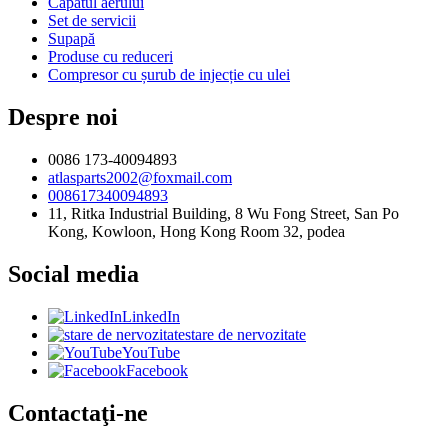
Capătul aerului
Set de servicii
Supapă
Produse cu reduceri
Compresor cu șurub de injecție cu ulei
Despre noi
0086 173-40094893
atlasparts2002@foxmail.com
008617340094893
11, Ritka Industrial Building, 8 Wu Fong Street, San Po
Kong, Kowloon, Hong Kong Room 32, podea
Social media
LinkedIn
stare de nervozitate
YouTube
Facebook
Contactaţi-ne