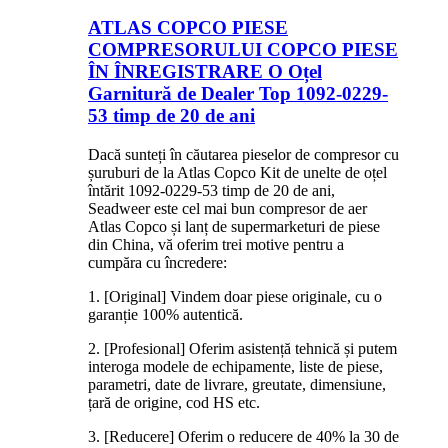
ATLAS COPCO PIESE
COMPRESORULUI COPCO PIESE
ÎN ÎNREGISTRARE O Oțel
Garnitură de Dealer Top 1092-0229-
53 timp de 20 de ani
Dacă sunteți în căutarea pieselor de compresor cu
șuruburi de la Atlas Copco Kit de unelte de oțel
întărit 1092-0229-53 timp de 20 de ani,
Seadweer este cel mai bun compresor de aer
Atlas Copco și lanț de supermarketuri de piese
din China, vă oferim trei motive pentru a
cumpăra cu încredere:
1. [Original] Vindem doar piese originale, cu o
garanție 100% autentică.
2. [Profesional] Oferim asistență tehnică și putem
interoga modele de echipamente, liste de piese,
parametri, date de livrare, greutate, dimensiune,
țară de origine, cod HS etc.
3. [Reducere] Oferim o reducere de 40% la 30 de