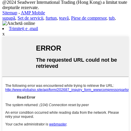
@2024 Seadweer International Trading (Hong Kong) a limitat toate
drepturile rezervate.
Sitemap
-
AMP Mobile
supapă
,
Set de servicii
,
furtun
,
țeavă
,
Piese de compresor
,
tub
,
Trimiteți e -mail
x