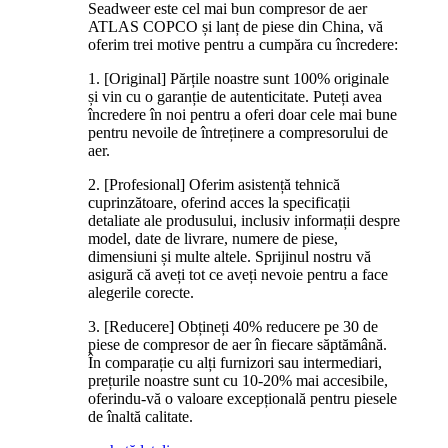
Seadweer este cel mai bun compresor de aer
ATLAS COPCO și lanț de piese din China, vă
oferim trei motive pentru a cumpăra cu încredere:
1. [Original] Părțile noastre sunt 100% originale
și vin cu o garanție de autenticitate. Puteți avea
încredere în noi pentru a oferi doar cele mai bune
pentru nevoile de întreținere a compresorului de
aer.
2. [Profesional] Oferim asistență tehnică
cuprinzătoare, oferind acces la specificații
detaliate ale produsului, inclusiv informații despre
model, date de livrare, numere de piese,
dimensiuni și multe altele. Sprijinul nostru vă
asigură că aveți tot ce aveți nevoie pentru a face
alegerile corecte.
3. [Reducere] Obțineți 40% reducere pe 30 de
piese de compresor de aer în fiecare săptămână.
În comparație cu alți furnizori sau intermediari,
prețurile noastre sunt cu 10-20% mai accesibile,
oferindu-vă o valoare excepțională pentru piesele
de înaltă calitate.