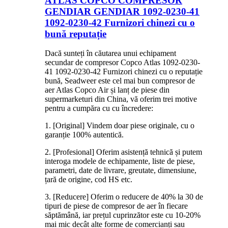
ATLAS COPCO COMPRESOR
GENDIAR GENDIAR 1092-0230-41
1092-0230-42 Furnizori chinezi cu o
bună reputație
Dacă sunteți în căutarea unui echipament
secundar de compresor Copco Atlas 1092-0230-
41 1092-0230-42 Furnizori chinezi cu o reputație
bună, Seadweer este cel mai bun compresor de
aer Atlas Copco Air și lanț de piese din
supermarketuri din China, vă oferim trei motive
pentru a cumpăra cu cu încredere:
1. [Original] Vindem doar piese originale, cu o
garanție 100% autentică.
2. [Profesional] Oferim asistență tehnică și putem
interoga modele de echipamente, liste de piese,
parametri, date de livrare, greutate, dimensiune,
țară de origine, cod HS etc.
3. [Reducere] Oferim o reducere de 40% la 30 de
tipuri de piese de compresor de aer în fiecare
săptămână, iar prețul cuprinzător este cu 10-20%
mai mic decât alte forme de comercianți sau