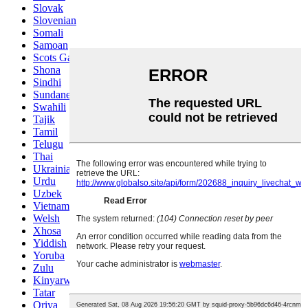
Slovak
Slovenian
Somali
Samoan
Scots Gaelic
Shona
Sindhi
Sundanese
Swahili
Tajik
Tamil
Telugu
Thai
Ukrainian
Urdu
Uzbek
Vietnamese
Welsh
Xhosa
Yiddish
Yoruba
Zulu
Kinyarwanda
Tatar
Oriya