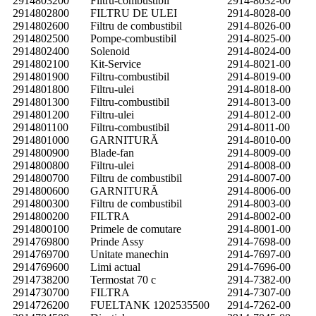
2914803200
Filtru-combustibil
2914-8032-00
2914802800
FILTRU DE ULEI
2914-8028-00
2914802600
Filtru de combustibil
2914-8026-00
2914802500
Pompe-combustibil
2914-8025-00
2914802400
Solenoid
2914-8024-00
2914802100
Kit-Service
2914-8021-00
2914801900
Filtru-combustibil
2914-8019-00
2914801800
Filtru-ulei
2914-8018-00
2914801300
Filtru-combustibil
2914-8013-00
2914801200
Filtru-ulei
2914-8012-00
2914801100
Filtru-combustibil
2914-8011-00
2914801000
GARNITURĂ
2914-8010-00
2914800900
Blade-fan
2914-8009-00
2914800800
Filtru-ulei
2914-8008-00
2914800700
Filtru de combustibil
2914-8007-00
2914800600
GARNITURĂ
2914-8006-00
2914800300
Filtru de combustibil
2914-8003-00
2914800200
FILTRA
2914-8002-00
2914800100
Primele de comutare
2914-8001-00
2914769800
Prinde Assy
2914-7698-00
2914769700
Unitate manechin
2914-7697-00
2914769600
Limi actual
2914-7696-00
2914738200
Termostat 70 c
2914-7382-00
2914730700
FILTRA
2914-7307-00
2914726200
FUELTANK 1202535500
2914-7262-00