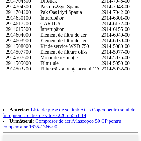
2914704500
Dipstick
2914-7045-00
2914704300
Pak qas28yd Spania
2914-7043-00
2914704200
Pak Qas14yd Spania
2914-7042-00
2914630100
Întrerupător
2914-6301-00
2914617200
CARTUŞ
2914-6172-00
2914615500
Întrerupător
2914-6155-00
2914604000
Element de filtru de aer
2914-6040-00
2914603900
Element de filtru de aer
2914-6039-00
2914508000
Kit de service WSD 750
2914-5080-00
2914507700
Element de filtrare off-s
2914-5077-00
2914507600
Motor de respirație
2914-5076-00
2914505000
Filtru-ulei
2914-5050-00
2914503200
Filtrează siguranța aerului CA
2914-5032-00
Anterior:
Lista de piese de schimb Atlas Copco pentru setul de
întreținere a cutiei de viteze 2205-5551-14
Următorul:
Compresor de aer Atlascopco 50 CP pentru
compensator 1635-1366-00