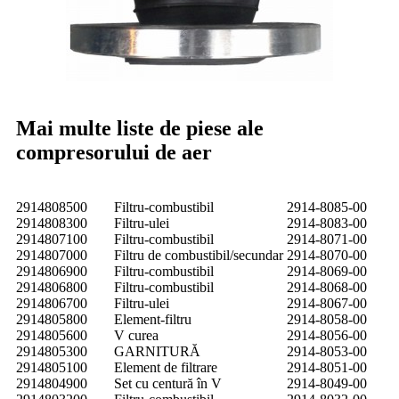
Mai multe liste de piese ale
compresorului de aer
2914808500
Filtru-combustibil
2914-8085-00
2914808300
Filtru-ulei
2914-8083-00
2914807100
Filtru-combustibil
2914-8071-00
2914807000
Filtru de combustibil/secundar
2914-8070-00
2914806900
Filtru-combustibil
2914-8069-00
2914806800
Filtru-combustibil
2914-8068-00
2914806700
Filtru-ulei
2914-8067-00
2914805800
Element-filtru
2914-8058-00
2914805600
V curea
2914-8056-00
2914805300
GARNITURĂ
2914-8053-00
2914805100
Element de filtrare
2914-8051-00
2914804900
Set cu centură în V
2914-8049-00