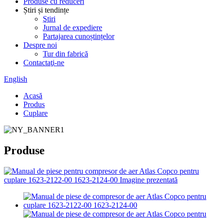
Produse cu reduceri
Știri și tendințe
Ştiri
Jurnal de expediere
Partajarea cunoștințelor
Despre noi
Tur din fabrică
Contactaţi-ne
English
Acasă
Produs
Cuplare
Produse