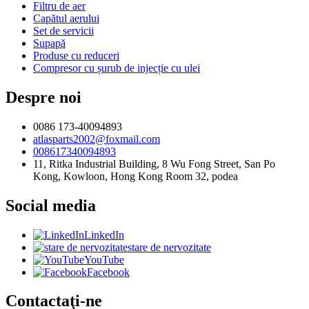
Filtru de aer
Capătul aerului
Set de servicii
Supapă
Produse cu reduceri
Compresor cu șurub de injecție cu ulei
Despre noi
0086 173-40094893
atlasparts2002@foxmail.com
008617340094893
11, Ritka Industrial Building, 8 Wu Fong Street, San Po
Kong, Kowloon, Hong Kong Room 32, podea
Social media
LinkedIn
stare de nervozitate
YouTube
Facebook
Contactaţi-ne