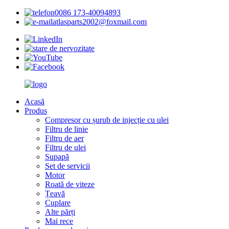
0086 173-40094893
atlasparts2002@foxmail.com
Acasă
Produs
Compresor cu șurub de injecție cu ulei
Filtru de linie
Filtru de aer
Filtru de ulei
Supapă
Set de servicii
Motor
Roată de viteze
Țeavă
Cuplare
Alte părți
Mai rece