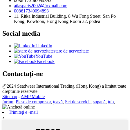
0086 173-40094893
atlasparts2002@foxmail.com
008617340094893
11, Ritka Industrial Building, 8 Wu Fong Street, San Po
Kong, Kowloon, Hong Kong Room 32, podea
Social media
LinkedIn
stare de nervozitate
YouTube
Facebook
Contactaţi-ne
@2024 Seadweer International Trading (Hong Kong) a limitat toate
drepturile rezervate.
Sitemap
-
AMP Mobile
furtun
,
Piese de compresor
,
țeavă
,
Set de servicii
,
supapă
,
tub
,
Trimiteți e -mail
x