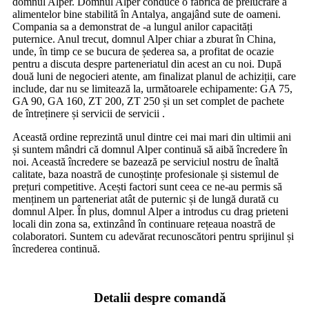
domnul Alper. Domnul Alper conduce o fabrică de prelucrare a
alimentelor bine stabilită în Antalya, angajând sute de oameni.
Compania sa a demonstrat de -a lungul anilor capacități
puternice. Anul trecut, domnul Alper chiar a zburat în China,
unde, în timp ce se bucura de șederea sa, a profitat de ocazie
pentru a discuta despre parteneriatul din acest an cu noi. După
două luni de negocieri atente, am finalizat planul de achiziții, care
include, dar nu se limitează la, următoarele echipamente: GA 75,
GA 90, GA 160, ZT 200, ZT 250 și un set complet de pachete
de întreținere și servicii de servicii .
Această ordine reprezintă unul dintre cei mai mari din ultimii ani
și suntem mândri că domnul Alper continuă să aibă încredere în
noi. Această încredere se bazează pe serviciul nostru de înaltă
calitate, baza noastră de cunoștințe profesionale și sistemul de
prețuri competitive. Acești factori sunt ceea ce ne-au permis să
menținem un parteneriat atât de puternic și de lungă durată cu
domnul Alper. În plus, domnul Alper a introdus cu drag prieteni
locali din zona sa, extinzând în continuare rețeaua noastră de
colaboratori. Suntem cu adevărat recunoscători pentru sprijinul și
încrederea continuă.
Detalii despre comandă