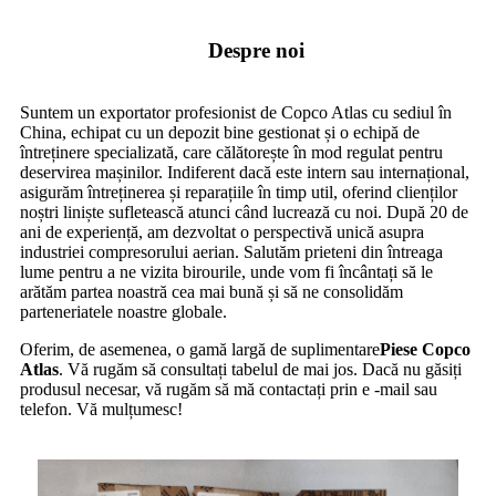
Despre noi
Suntem un exportator profesionist de Copco Atlas cu sediul în
China, echipat cu un depozit bine gestionat și o echipă de
întreținere specializată, care călătorește în mod regulat pentru
deservirea mașinilor. Indiferent dacă este intern sau internațional,
asigurăm întreținerea și reparațiile în timp util, oferind clienților
noștri liniște sufletească atunci când lucrează cu noi. După 20 de
ani de experiență, am dezvoltat o perspectivă unică asupra
industriei compresorului aerian. Salutăm prieteni din întreaga
lume pentru a ne vizita birourile, unde vom fi încântați să le
arătăm partea noastră cea mai bună și să ne consolidăm
parteneriatele noastre globale.
Oferim, de asemenea, o gamă largă de suplimentare
Piese Copco
Atlas
. Vă rugăm să consultați tabelul de mai jos. Dacă nu găsiți
produsul necesar, vă rugăm să mă contactați prin e -mail sau
telefon. Vă mulțumesc!