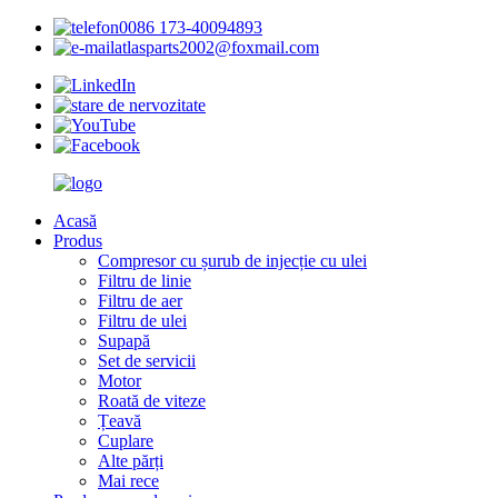
0086 173-40094893
atlasparts2002@foxmail.com
Acasă
Produs
Compresor cu șurub de injecție cu ulei
Filtru de linie
Filtru de aer
Filtru de ulei
Supapă
Set de servicii
Motor
Roată de viteze
Țeavă
Cuplare
Alte părți
Mai rece