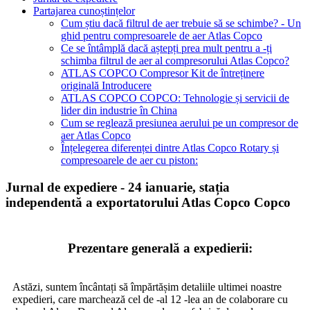
Partajarea cunoștințelor
Cum știu dacă filtrul de aer trebuie să se schimbe? - Un
ghid pentru compresoarele de aer Atlas Copco
Ce se întâmplă dacă aștepți prea mult pentru a -ți
schimba filtrul de aer al compresorului Atlas Copco?
ATLAS COPCO Compresor Kit de întreținere
originală Introducere
ATLAS COPCO COPCO: Tehnologie și servicii de
lider din industrie în China
Cum se reglează presiunea aerului pe un compresor de
aer Atlas Copco
Înțelegerea diferenței dintre Atlas Copco Rotary și
compresoarele de aer cu piston:
Jurnal de expediere - 24 ianuarie, stația
independentă a exportatorului Atlas Copco Copco
Prezentare generală a expedierii:
Astăzi, suntem încântați să împărtășim detaliile ultimei noastre
expedieri, care marchează cel de -al 12 -lea an de colaborare cu