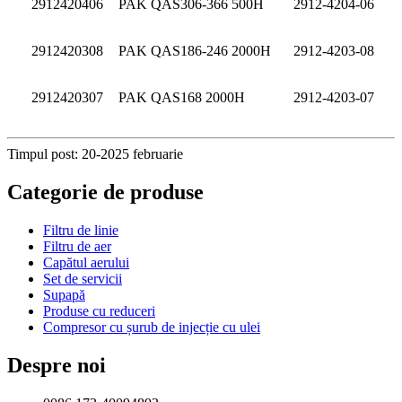
2912420406
PAK QAS306-366 500H
2912-4204-06
2912420308
PAK QAS186-246 2000H
2912-4203-08
2912420307
PAK QAS168 2000H
2912-4203-07
Timpul post: 20-2025 februarie
Categorie de produse
Filtru de linie
Filtru de aer
Capătul aerului
Set de servicii
Supapă
Produse cu reduceri
Compresor cu șurub de injecție cu ulei
Despre noi