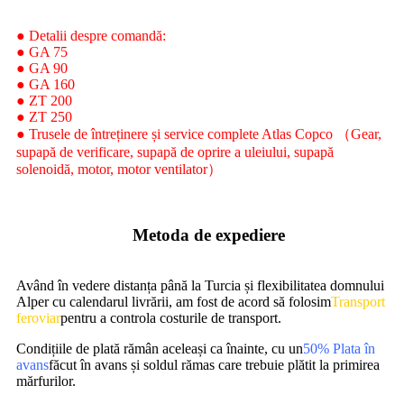
● Detalii despre comandă:
● GA 75
● GA 90
● GA 160
● ZT 200
● ZT 250
● Trusele de întreținere și service complete Atlas Copco （Gear,
supapă de verificare, supapă de oprire a uleiului, supapă
solenoidă, motor, motor ventilator）
Metoda de expediere
Având în vedere distanța până la Turcia și flexibilitatea domnului
Alper cu calendarul livrării, am fost de acord să folosim
Transport
feroviar
pentru a controla costurile de transport.
Condițiile de plată rămân aceleași ca înainte, cu un
50% Plata în
avans
făcut în avans și soldul rămas care trebuie plătit la primirea
mărfurilor.