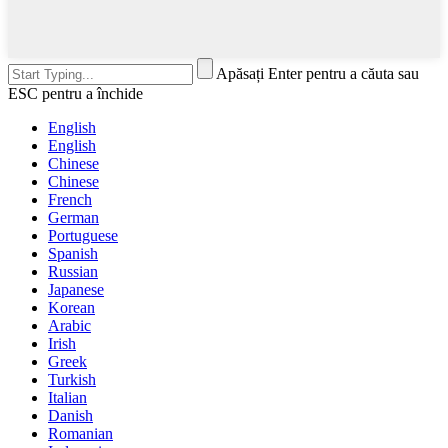
Apăsați Enter pentru a căuta sau
ESC pentru a închide
English
English
Chinese
Chinese
French
German
Portuguese
Spanish
Russian
Japanese
Korean
Arabic
Irish
Greek
Turkish
Italian
Danish
Romanian