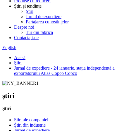
Produse cu reduceri
Știri și tendințe
Ştiri
Jurnal de expediere
Partajarea cunoștințelor
Despre noi
Tur din fabrică
Contactaţi-ne
English
Acasă
Ştiri
Jurnal de expediere - 24 ianuarie, stația independentă a
exportatorului Atlas Copco Copco
ştiri
Ştiri
Știri ale companiei
Știri din industrie
Jurnal de expediere